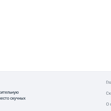
Гл
ожительную
Ск
место скучных
О 