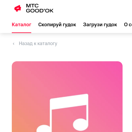
Каталог
Скопируй гудок
Загрузи гудок
О с
Назад к каталогу