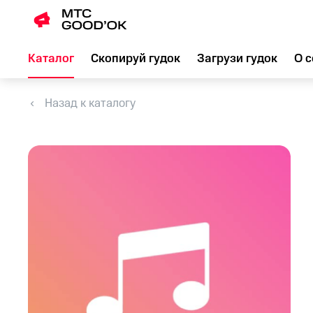
Каталог
Скопируй гудок
Загрузи гудок
О с
Назад к каталогу