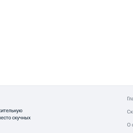
Гл
ожительную
Ск
место скучных
О 