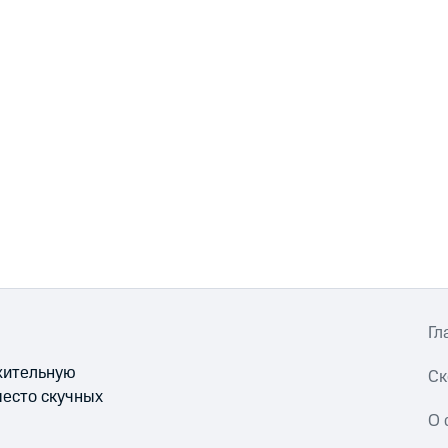
Гл
ожительную
Ск
место скучных
О 