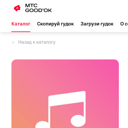
Каталог
Скопируй гудок
Загрузи гудок
О с
Назад к каталогу