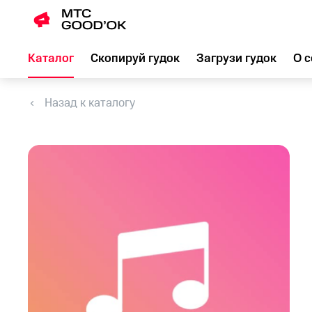
Каталог
Скопируй гудок
Загрузи гудок
О с
Назад к каталогу