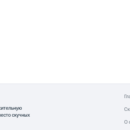
Гл
ожительную
Ск
место скучных
О 