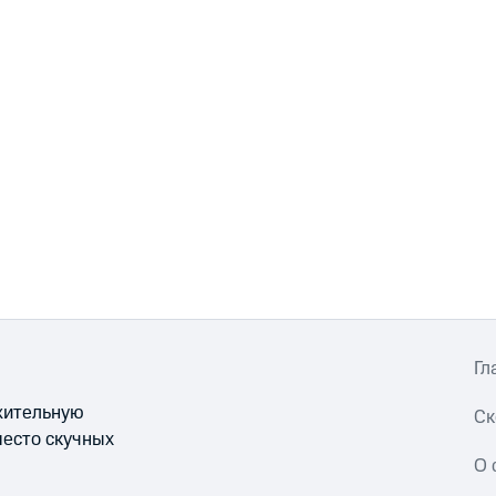
Гл
ожительную
Ск
место скучных
О 