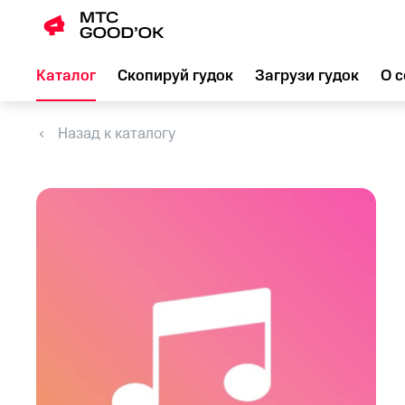
Каталог
Скопируй гудок
Загрузи гудок
О с
Назад к каталогу