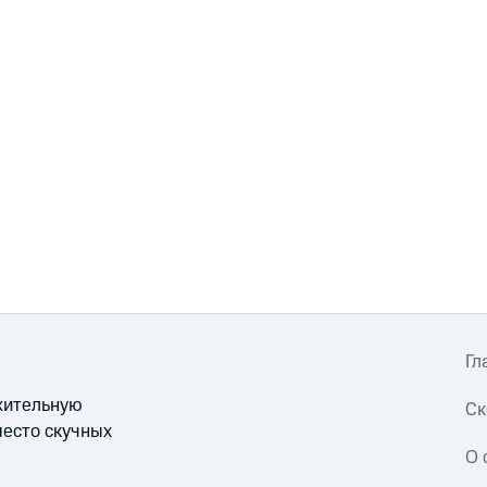
Гл
ожительную
Ск
место скучных
О 