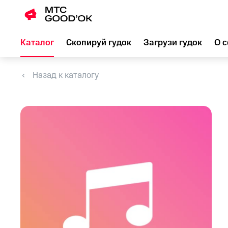
Каталог
Скопируй гудок
Загрузи гудок
О с
Назад к каталогу