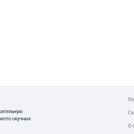
Гл
ожительную
Ск
место скучных
О 