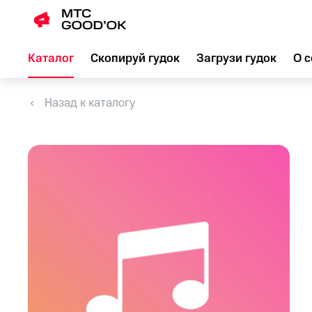
Каталог
Скопируй гудок
Загрузи гудок
О с
Назад к каталогу