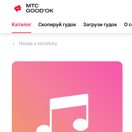
Каталог
Скопируй гудок
Загрузи гудок
О с
Назад к каталогу