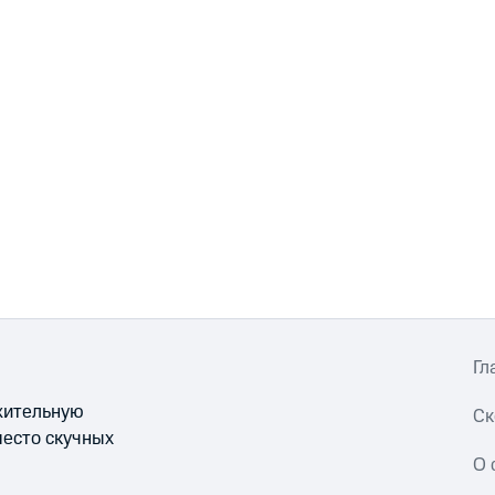
Гл
ожительную
Ск
место скучных
О 