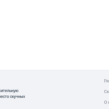
Гл
ожительную
Ск
место скучных
О 