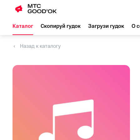
Каталог
Скопируй гудок
Загрузи гудок
О с
Назад к каталогу