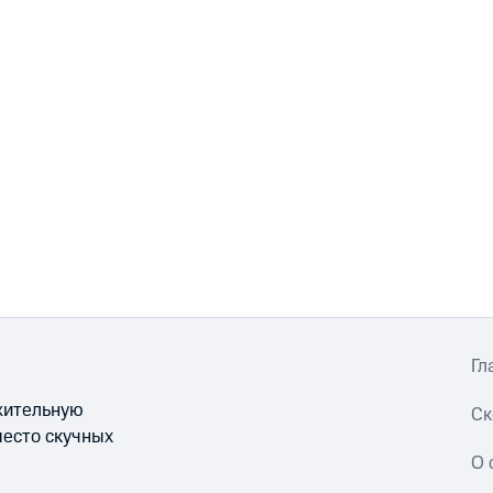
Гл
ожительную
Ск
место скучных
О 