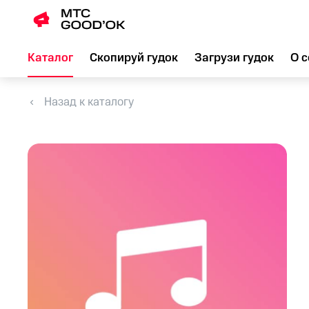
Каталог
Скопируй гудок
Загрузи гудок
О с
Назад к каталогу