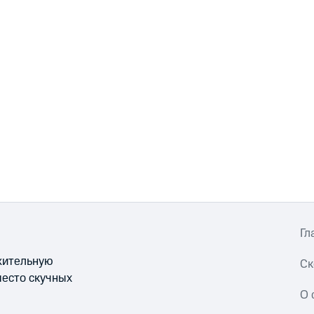
Гл
ожительную
Ск
место скучных
О 