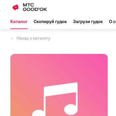
Каталог
Скопируй гудок
Загрузи гудок
О с
Назад к каталогу