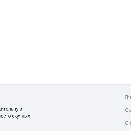
Гл
ожительную
Ск
место скучных
О 