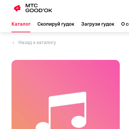
Каталог
Скопируй гудок
Загрузи гудок
О с
Назад к каталогу