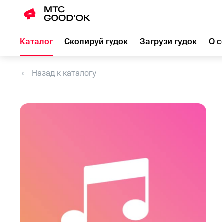
Каталог
Скопируй гудок
Загрузи гудок
О с
Назад к каталогу