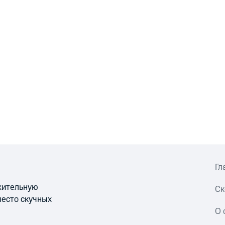
Гл
ожительную
Ск
место скучных
О 