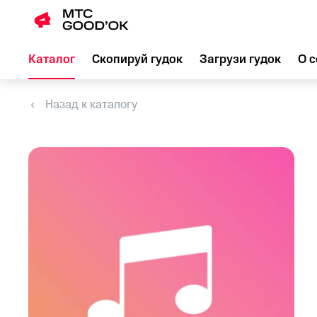
Каталог
Скопируй гудок
Загрузи гудок
О с
Назад к каталогу