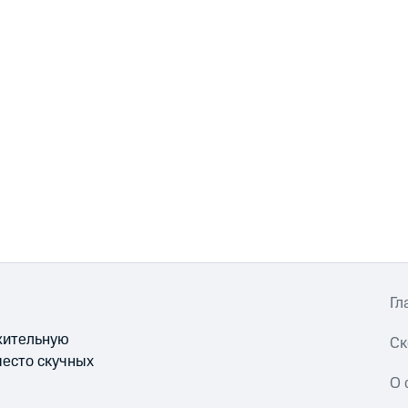
Гл
ожительную
Ск
место скучных
О 