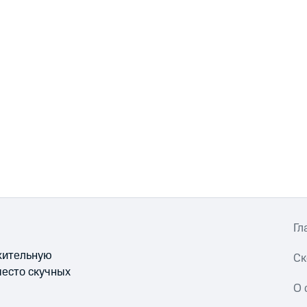
Гл
ожительную
Ск
место скучных
О 