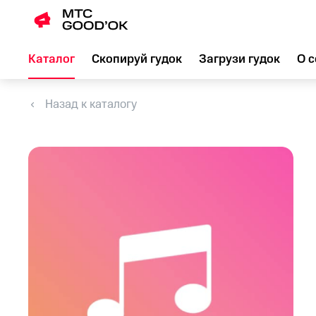
Каталог
Скопируй гудок
Загрузи гудок
О с
Назад к каталогу