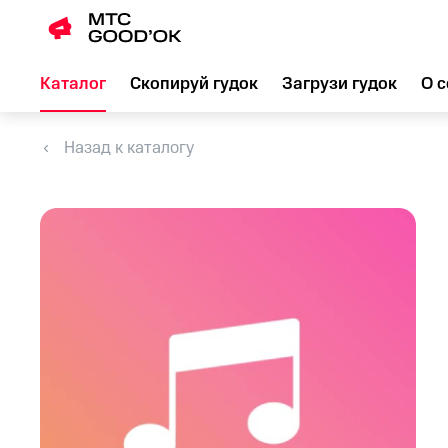
Каталог
Скопируй гудок
Загрузи гудок
О с
Назад к каталогу