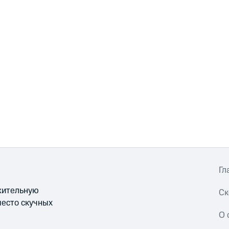
Гл
ожительную
Ск
место скучных
О 