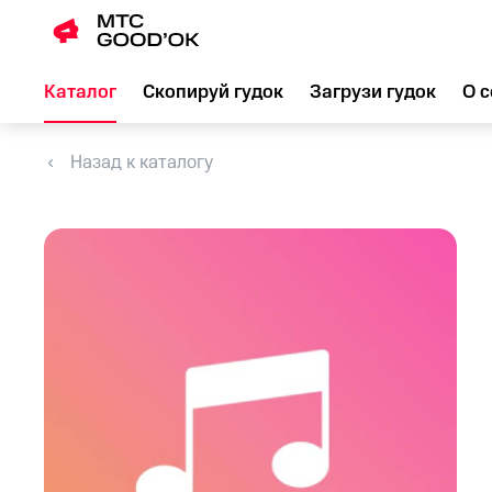
Каталог
Скопируй гудок
Загрузи гудок
О с
Назад к каталогу