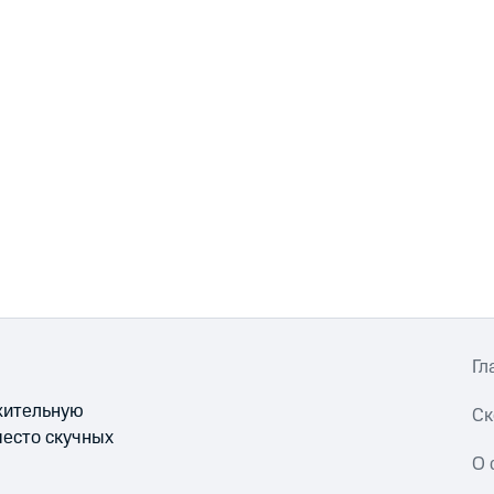
Гл
ожительную
Ск
место скучных
О 