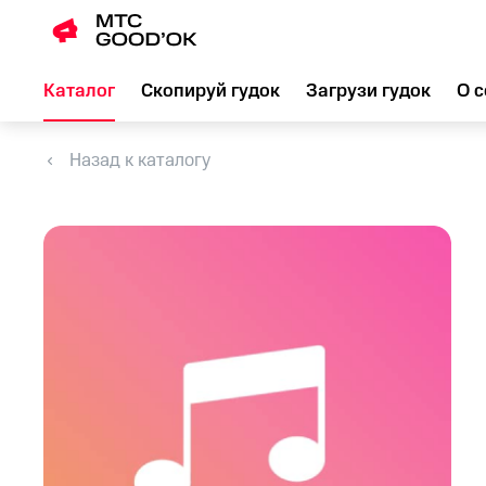
Каталог
Скопируй гудок
Загрузи гудок
О с
Назад к каталогу