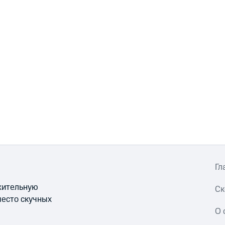
Гл
ожительную
Ск
место скучных
О 