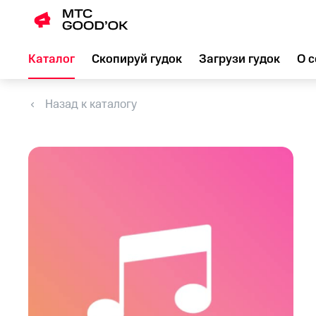
Каталог
Скопируй гудок
Загрузи гудок
О с
Назад к каталогу