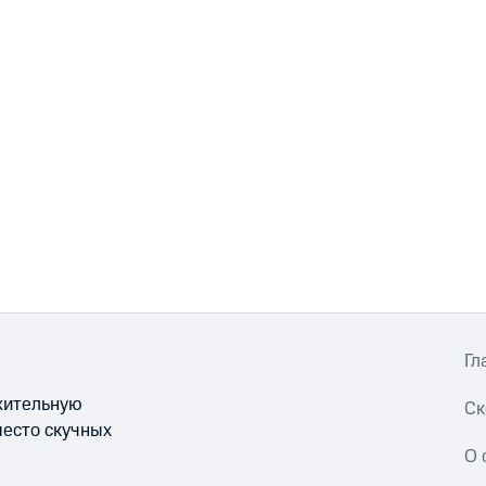
Гл
ожительную
Ск
место скучных
О 