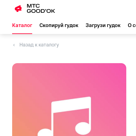
Каталог
Скопируй гудок
Загрузи гудок
О с
Назад к каталогу