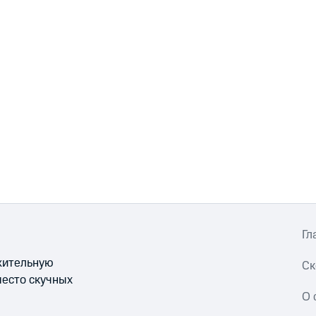
Гл
ожительную
Ск
место скучных
О 