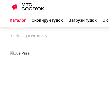
Каталог
Скопируй гудок
Загрузи гудок
О с
Назад к каталогу