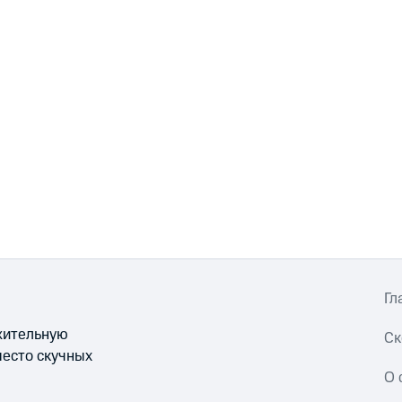
Гл
ожительную
Ск
место скучных
О 