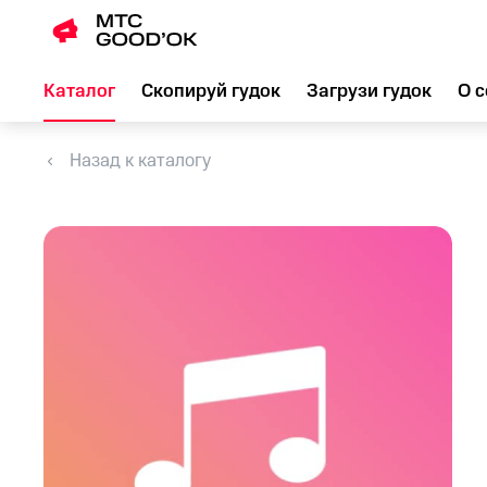
Каталог
Скопируй гудок
Загрузи гудок
О с
Назад к каталогу