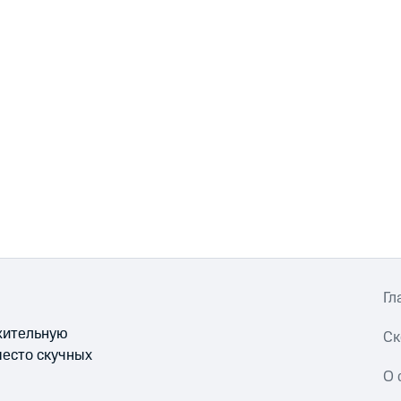
Гл
ожительную
Ск
место скучных
О 