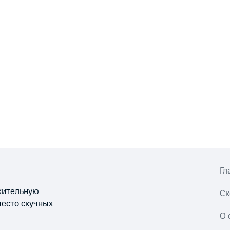
Гл
ожительную
Ск
место скучных
О 