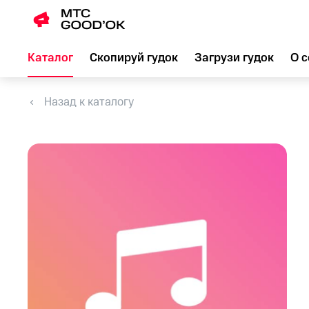
Каталог
Скопируй гудок
Загрузи гудок
О с
Назад к каталогу