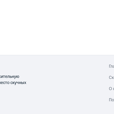
Гл
ожительную
Ск
место скучных
О 
По