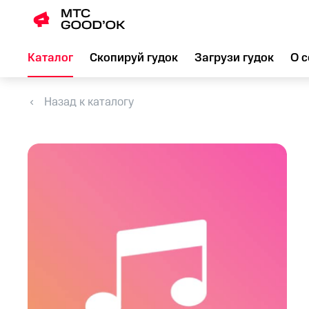
Каталог
Скопируй гудок
Загрузи гудок
О с
Назад к каталогу