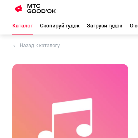
Каталог
Скопируй гудок
Загрузи гудок
О с
Назад к каталогу