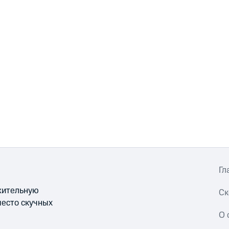
Гл
ожительную
Ск
место скучных
О 