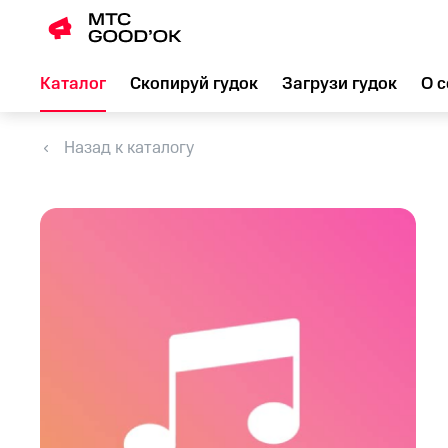
Каталог
Скопируй гудок
Загрузи гудок
О с
Назад к каталогу