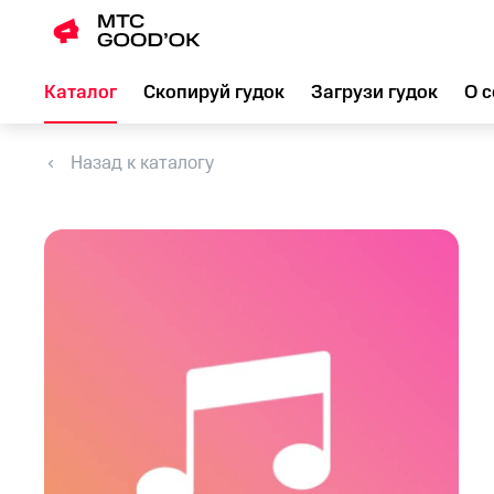
Каталог
Скопируй гудок
Загрузи гудок
О с
Назад к каталогу