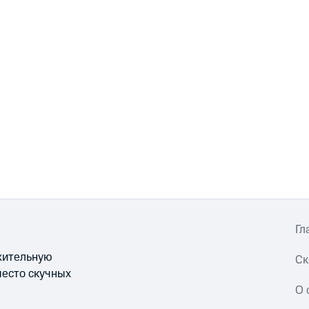
Гл
ожительную
Ск
место скучных
О 