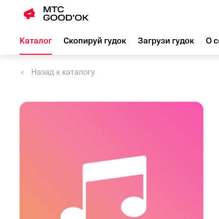
Каталог
Скопируй гудок
Загрузи гудок
О с
Назад к каталогу