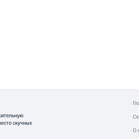
Гл
ожительную
Ск
место скучных
О 