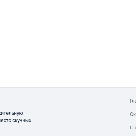
Гл
ожительную
Ск
место скучных
О 