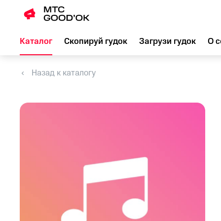
Каталог
Скопируй гудок
Загрузи гудок
О с
Назад к каталогу