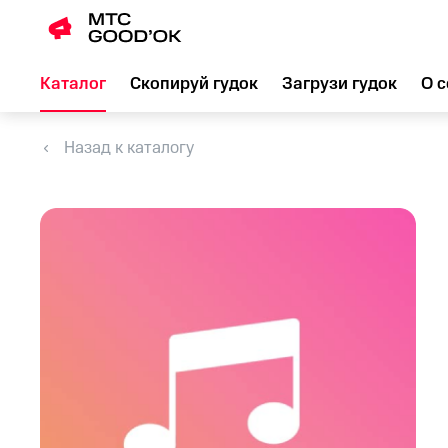
Каталог
Скопируй гудок
Загрузи гудок
О с
Назад к каталогу