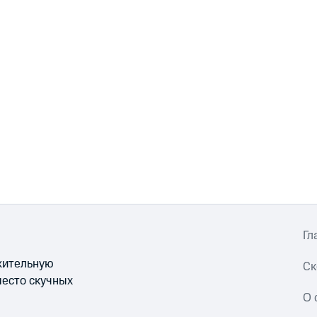
Гл
ожительную
Ск
место скучных
О 