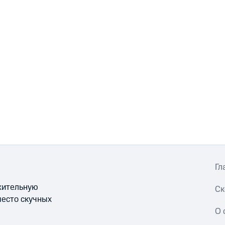
Гл
ожительную
Ск
место скучных
О 