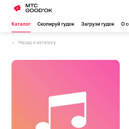
Каталог
Скопируй гудок
Загрузи гудок
О с
Назад к каталогу