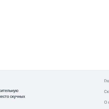
Гл
ожительную
Ск
место скучных
О 