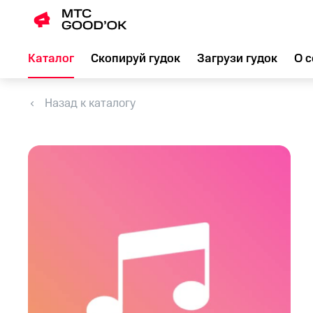
Каталог
Скопируй гудок
Загрузи гудок
О с
Назад к каталогу