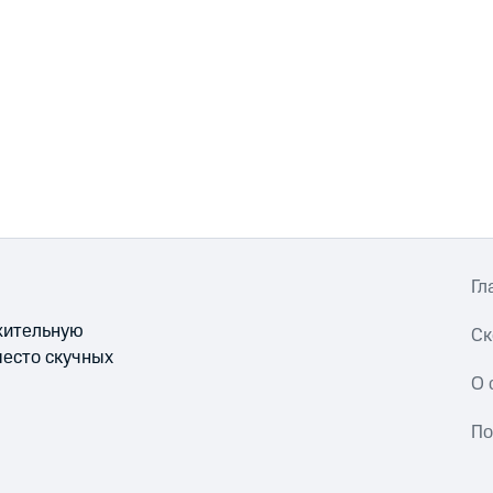
Гл
ожительную
Ск
место скучных
О 
По