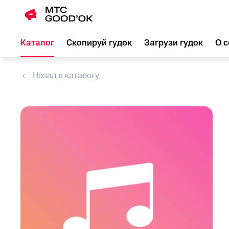
Каталог
Скопируй гудок
Загрузи гудок
О с
Назад к каталогу