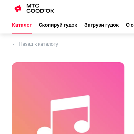
Каталог
Скопируй гудок
Загрузи гудок
О с
Назад к каталогу