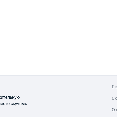
Гл
ожительную
Ск
место скучных
О 