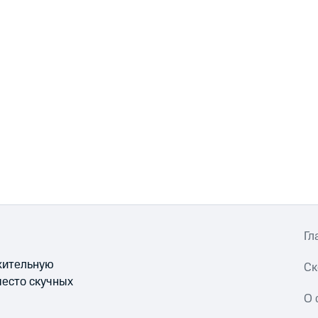
Гл
ожительную
Ск
место скучных
О 