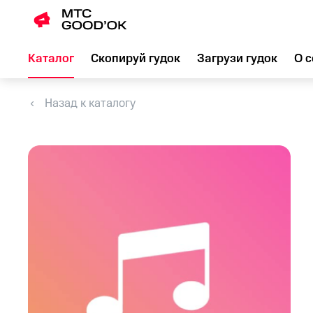
Каталог
Скопируй гудок
Загрузи гудок
О с
Назад к каталогу