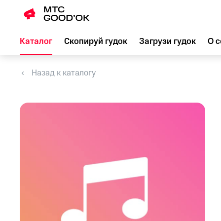
Каталог
Скопируй гудок
Загрузи гудок
О с
Назад к каталогу