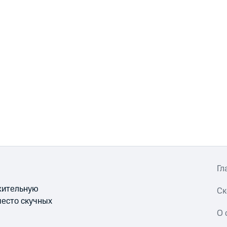
Гл
ожительную
Ск
место скучных
О 