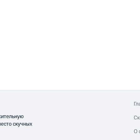
Гл
ожительную
Ск
место скучных
О 