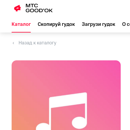
Каталог
Скопируй гудок
Загрузи гудок
О с
Назад к каталогу