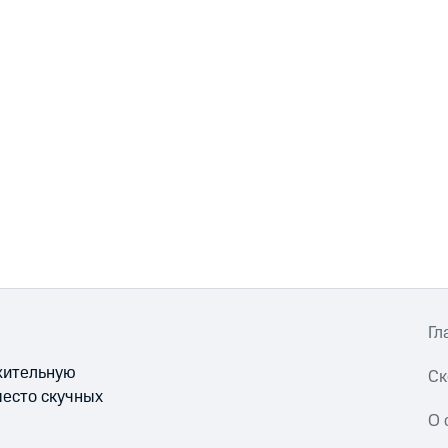
Гл
ожительную
Ск
место скучных
О 