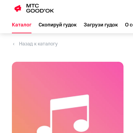
Каталог
Скопируй гудок
Загрузи гудок
О с
Назад к каталогу