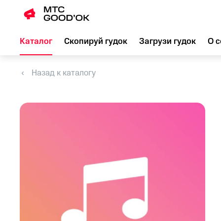
Каталог
Скопируй гудок
Загрузи гудок
О с
Назад к каталогу