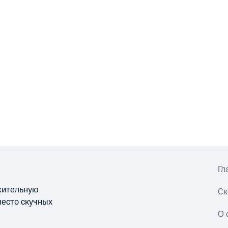
Гл
ожительную
Ск
место скучных
О 