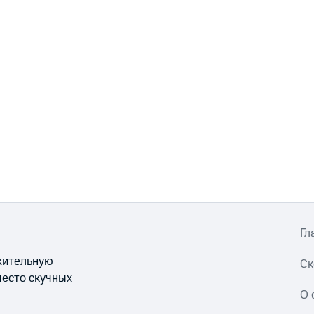
Гл
ожительную
Ск
место скучных
О 