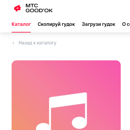
Каталог
Скопируй гудок
Загрузи гудок
О с
Назад к каталогу