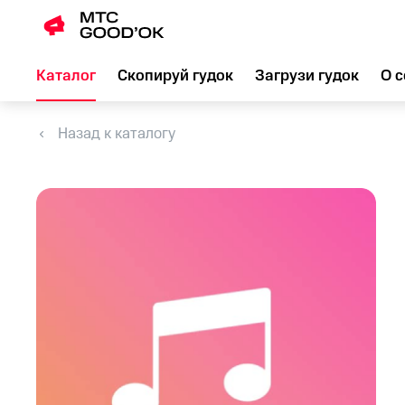
Каталог
Скопируй гудок
Загрузи гудок
О с
Назад к каталогу