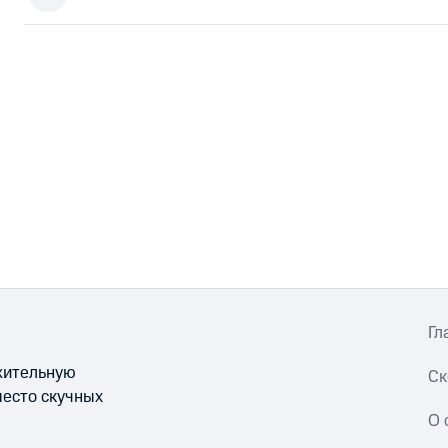
Гл
ожительную
Ск
место скучных
О 