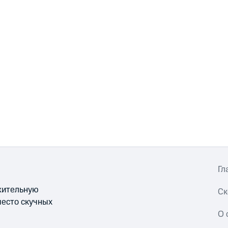
Гл
ожительную
Ск
место скучных
О 