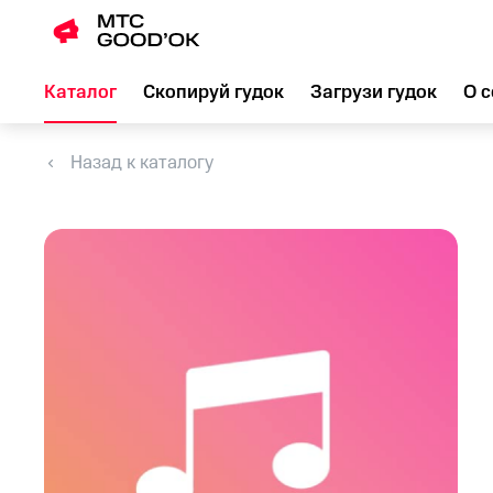
Каталог
Скопируй гудок
Загрузи гудок
О с
Назад к каталогу