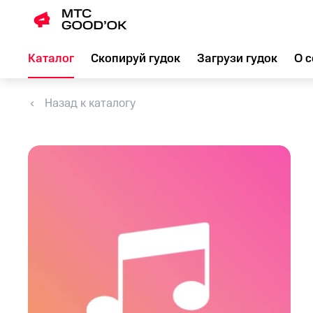
Каталог
Скопируй гудок
Загрузи гудок
О с
Назад к каталогу