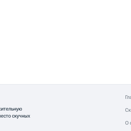
Гл
ожительную
Ск
место скучных
О 