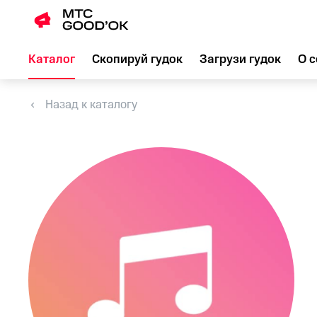
Каталог
Скопируй гудок
Загрузи гудок
О с
Назад к каталогу