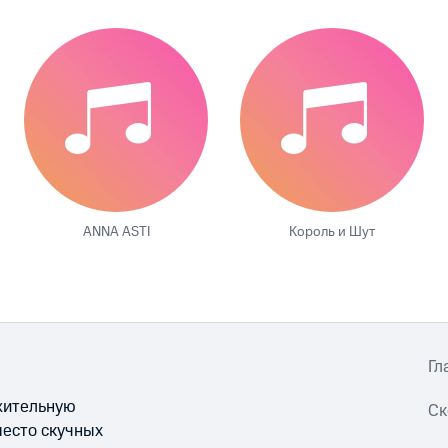
ANNA ASTI
Король и Шут
Гл
ожительную
Ск
место скучных