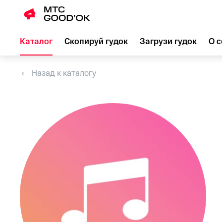
Каталог
Скопируй гудок
Загрузи гудок
О с
Назад к каталогу