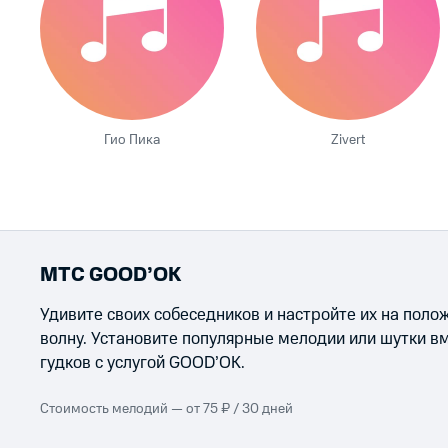
Гио Пика
Zivert
МТС GOOD’OK
Удивите своих собеседников и настройте их на пол
волну. Установите популярные мелодии или шутки в
гудков с услугой GOOD’OK.
Стоимость мелодий — от 75 ₽ / 30 дней