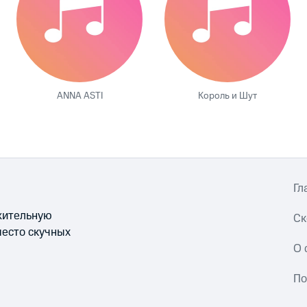
ANNA ASTI
Король и Шут
Гл
ожительную
Ск
место скучных
О 
По