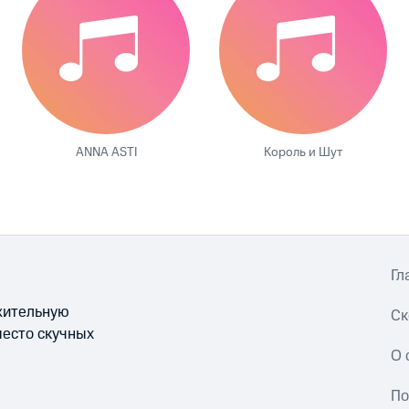
ANNA ASTI
Король и Шут
Гл
ожительную
Ск
место скучных
О 
По