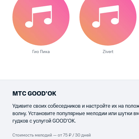
Гио Пика
Zivert
МТС GOOD’OK
Удивите своих собеседников и настройте их на пол
волну. Установите популярные мелодии или шутки в
гудков с услугой GOOD’OK.
Стоимость мелодий — от 75 ₽ / 30 дней