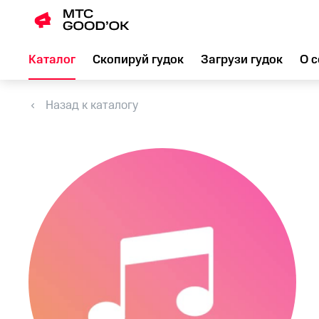
Каталог
Скопируй гудок
Загрузи гудок
О с
Назад к каталогу