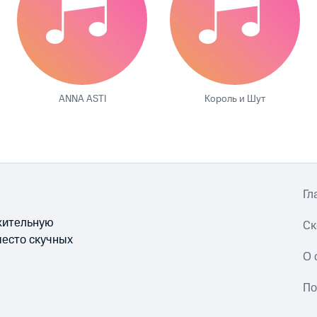
ANNA ASTI
Король и Шут
Гл
ожительную
Ск
место скучных
О 
По