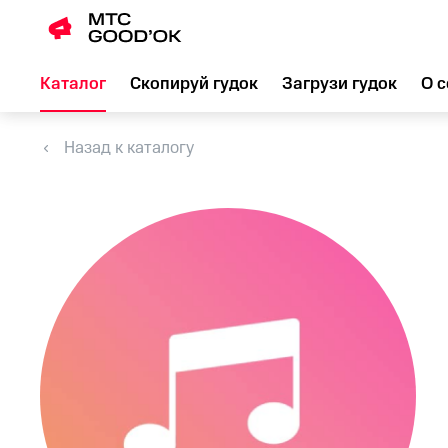
Каталог
Скопируй гудок
Загрузи гудок
О с
Назад к каталогу