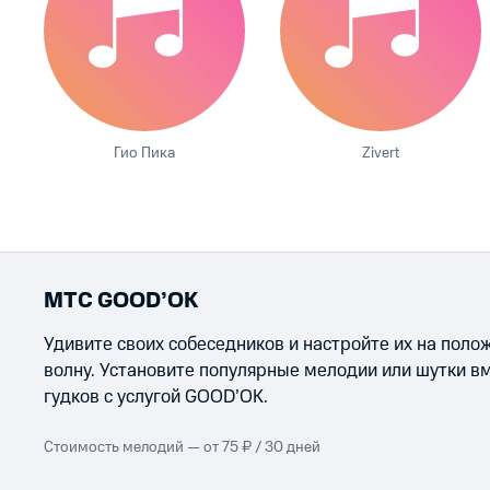
Гио Пика
Zivert
МТС GOOD’OK
Удивите своих собеседников и настройте их на пол
волну. Установите популярные мелодии или шутки в
гудков с услугой GOOD’OK.
Стоимость мелодий — от 75 ₽ / 30 дней