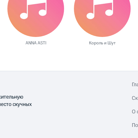
ANNA ASTI
Король и Шут
Гл
ожительную
Ск
место скучных
О 
По