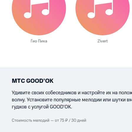
Гио Пика
Zivert
МТС GOOD’OK
Удивите своих собеседников и настройте их на пол
волну. Установите популярные мелодии или шутки в
гудков с услугой GOOD’OK.
Стоимость мелодий — от 75 ₽ / 30 дней