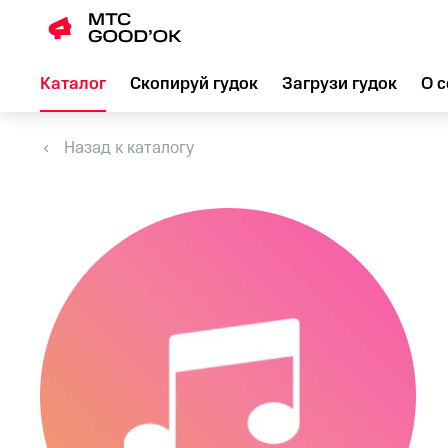
Каталог
Скопируй гудок
Загрузи гудок
О с
Назад к каталогу