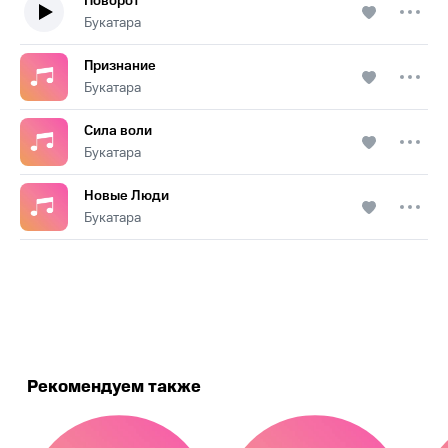
Поворот
Букатара
Признание
Букатара
Сила воли
Букатара
Новые Люди
Букатара
.
Рекомендуем также