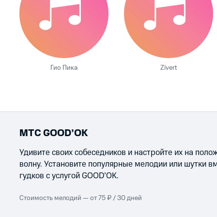
Гио Пика
Zivert
МТС GOOD’OK
Удивите своих собеседников и настройте их на пол
волну. Установите популярные мелодии или шутки в
гудков с услугой GOOD’OK.
Стоимость мелодий — от 75 ₽ / 30 дней