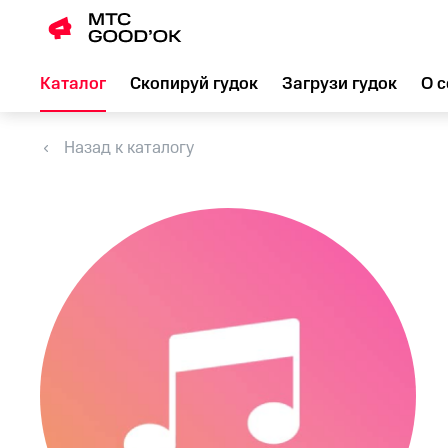
Каталог
Скопируй гудок
Загрузи гудок
О с
Назад к каталогу