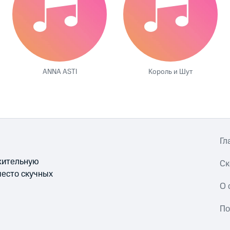
ANNA ASTI
Король и Шут
Гл
ожительную
Ск
место скучных
О 
По